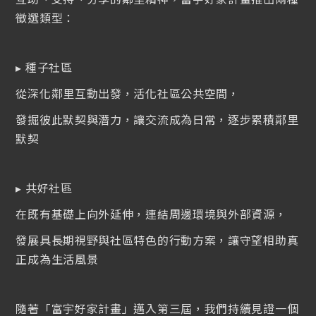
July 9, 2026
徵選類型：
富宇隨堂「休憩一夏」攝影徵件
▸ 種子社區
已截止
從深化鄰里互動出發，活化社區公共空間，
發掘彼此默契與潛力，讓交流成為日常，逐步累積鄰里
默契
July 25, 2026
【畫說美好】大型壁畫共創體驗活動
▸ 共好社區
在既有基礎上向外延伸，連結周邊環境與外部資源，
報名中
發展具長期視野與社區特色的行動方案，讓守望相助真
正成為生活風景
隨著「富宇好家計畫」邁入第三屆，我們持續見證一個