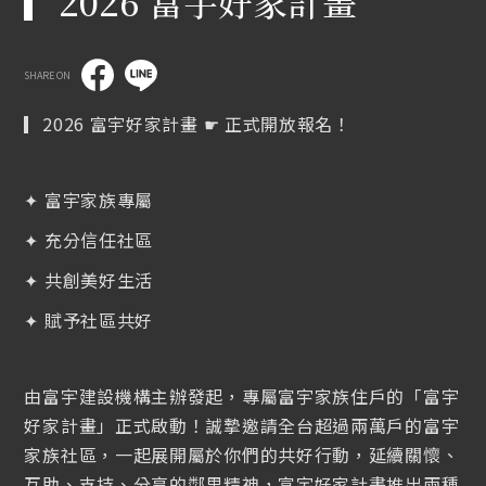
▎2026 富宇好家計畫
SHARE ON
▎2026 富宇好家計畫 ☛ 正式開放報名！
報名中
✦ 富宇家族專屬
✦ 充分信任社區
August 15, 2026
✦ 共創美好生活
FUYU LIFE 散步式走讀：桃園篇
✦ 賦予社區共好
已截止
由富宇建設機構主辦發起，專屬富宇家族住戶的「富宇
好家計畫」正式啟動！誠摯邀請全台超過兩萬戶的富宇
家族社區，一起展開屬於你們的共好行動，延續關懷、
互助、支持、分享的鄰里精神，富宇好家計畫推出兩種