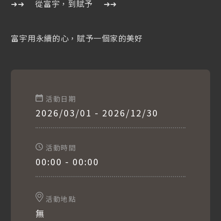
➜➜ 從富宇，到賦予 ➜➜
富宇用永續的心，賦予一個家的美好
富宇文化協會
活動日期
交屋後才是服務的開始
2026/03/01 - 2026/12/30
我們希望透過社區營造，讓每個社區充滿愛與關懷。
富宇文化協會始於2009，在一群熱心住戶的共同努力及文化
局的肯定支持下，成功推動西屯「領袖特區」社區總體營
活動時間
造，整合了國安一路上數座大型社區一起辦活動，互相交流
00:00 - 00:00
情感加溫，成果卓著大受好評。至今富宇文化協會的社造活
動，已在全台中市開枝拓葉，遍及中科特區、南區、西區、
五期、北屯、豐原等多處社區。
活動地點
深耕近十年的富宇文化協會，活動內容包括：我們與食的距
無
離、廚神在我家、食農教育；來家織生活、童玩市集、文化