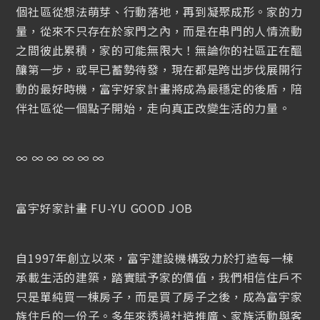
May 25, 2026
個社區從想法萌芽、行動落地，再到凝聚成形。家的力
2026富宇好家計畫 ☛ 第二階段公告
量，從來不只存在於家門之內，而是在串門的人情流動
之間彼此累積，家的可能無限大！無論你的社區正在醞
釀第一步，或早已蓄勢待發，現在都是跨出步伐展開行
已截止
動的最好時機，富宇好家計畫將成為最穩定的後盾，陪
伴社區從一個點子開始，走向真正改變生活的力量。
∞ ∞ ∞ ∞ ∞ ∞
June 13, 2026
FUYU LIFE 散步式走讀：新竹篇
富宇好家計畫 FU-YU GOOD JOB
報名中
自1997年創立以來，富宇建設機構致力於打造每一棟
承載生活的建築，踏實賦予家的價值，我們相信住戶不
只是單純買一棟房子，而是買了房子之後，成為富宇家
族住戶的一份子。多年來透過社造推廣、家族活動與客