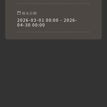
戲台；腳踩泥土芬芳、健康手作、稻香市集等，深獲各地社
區的熱烈響應，規模層次也不斷提升創新、與時俱進。協會
乃自發性成立，本著社造人才培訓及推動幸福共好的理念，
報名日期
不遺餘力、努力經營，是台中市第一個非營利、跨社區的文
2026-03-01 00:00 - 2026-
化協會。
04-30 00:00