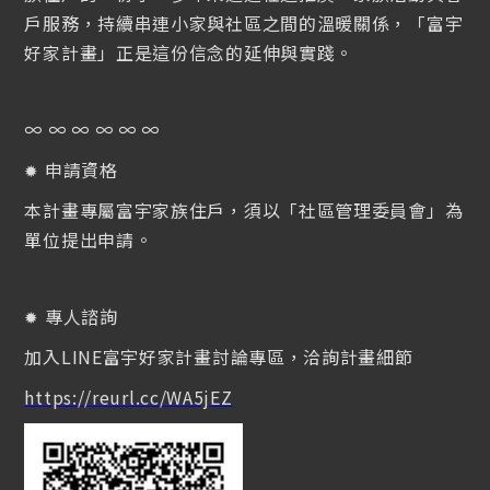
May 13, 2026
戶服務，持續串連小家與社區之間的溫暖關係，「富宇
2026富宇好家計畫 ☛ 第一階段公告
好家計畫」正是這份信念的延伸與實踐。
∞ ∞ ∞ ∞ ∞ ∞
1
2
3
申請資格
✹
本計畫專屬富宇家族住戶，須以「社區管理委員會」為
單位提出申請。
專人諮詢
✹
加入LINE富宇好家計畫討論專區，洽詢計畫細節
https://reurl.cc/WA5jEZ